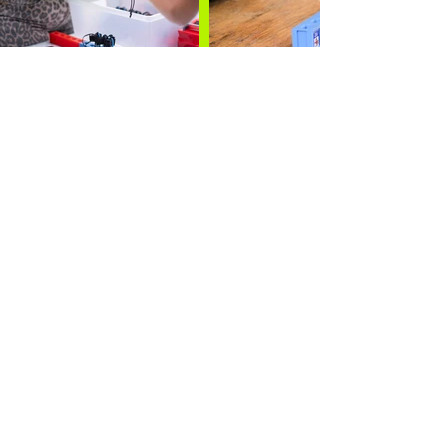
Contact
3, allée des Coteaux, Thouarcé
49380 Bellevigne en Layon,
France
06 85 37 20 55
hello@badam-event.fr
Prénom
Nom de famille