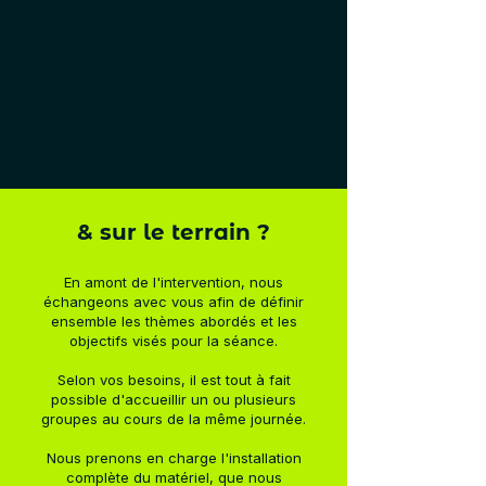
& sur le terrain ?
En amont de l'intervention, nous
échangeons avec vous afin de définir
ensemble les thèmes abordés et les
objectifs visés pour la séance.
Selon vos besoins, il est tout à fait
possible d'accueillir un ou plusieurs
groupes au cours de la même journée.
Nous prenons en charge l'installation
complète du matériel, que nous