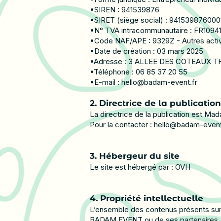
•SIREN : 941539876
•SIRET (siège social) : 941539876000
•N° TVA intracommunautaire : FR109
•Code NAF/APE : 9329Z - Autres activit
•Date de création : 03 mars 2025
•Adresse : 3 ALLEE DES COTEAUX 
•Téléphone : 06 85 37 20 55
•E-mail :
hello@badam-event.fr
2. Directrice de la publication
La directrice de la publication est M
Pour la contacter :
hello@badam-event
3. Hébergeur du site
Le site est hébergé par : OVH
4. Propriété intellectuelle
L’ensemble des contenus présents sur l
BADAM EVENT ou de ses partenaires, et e