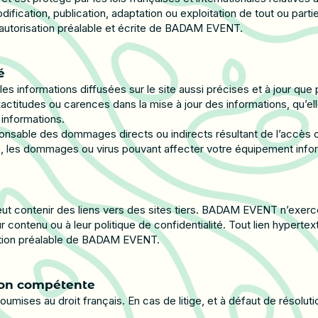
ification, publication, adaptation ou exploitation de tout ou part
l’autorisation préalable et écrite de BADAM EVENT.
é
informations diffusées sur le site aussi précises et à jour que po
ctitudes ou carences dans la mise à jour des informations, qu’elle
s informations.
able des dommages directs ou indirects résultant de l’accès ou d
es, les dommages ou virus pouvant affecter votre équipement info
ut contenir des liens vers des sites tiers. BADAM EVENT n’exerce
r contenu ou à leur politique de confidentialité. Tout lien hypertex
isation préalable de BADAM EVENT.
ction compétente
mises au droit français. En cas de litige, et à défaut de résolutio