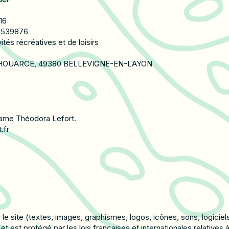
16
41539876
és récréatives et de loisirs
THOUARCE, 49380 BELLEVIGNE-EN-LAYON
adame Théodora Lefort.
.fr
e site (textes, images, graphismes, logos, icônes, sons, logiciel
st protégé par les lois françaises et internationales relatives à l