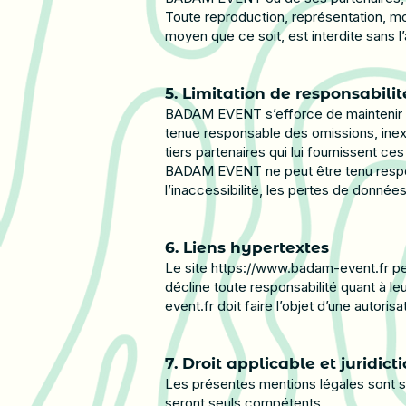
Toute reproduction, représentation, mod
moyen que ce soit, est interdite sans 
5. Limitation de responsabilit
BADAM EVENT s’efforce de maintenir les 
tenue responsable des omissions, inexa
tiers partenaires qui lui fournissent ce
BADAM EVENT ne peut être tenu respons
l’inaccessibilité, les pertes de donné
6. Liens hypertextes
Le site
https://www.badam-event.fr
pe
décline toute responsabilité quant à leu
event.fr
doit faire l’objet d’une autor
7. Droit applicable et juridi
Les présentes mentions légales sont sou
seront seuls compétents.